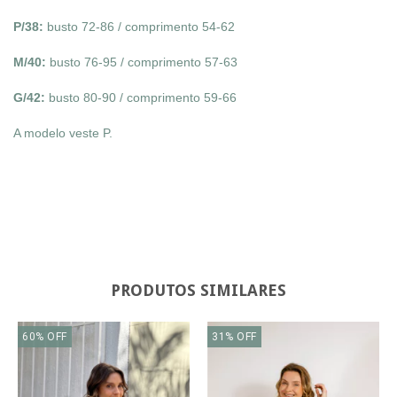
P/38:
busto 72-86 / comprimento 54-62
M/40:
busto 76-95 / comprimento 57-63
G/42:
busto 80-90 / comprimento 59-66
A modelo veste P.
PRODUTOS SIMILARES
60
%
OFF
31
%
OFF